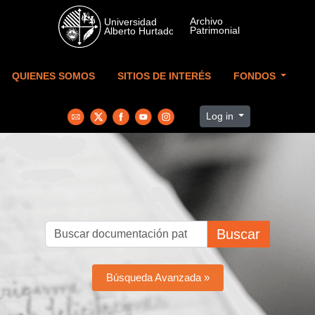
Skip to main content
QUIENES SOMOS
SITIOS DE INTERÉS
FONDOS
Log in
Buscar
Búsqueda Avanzada »