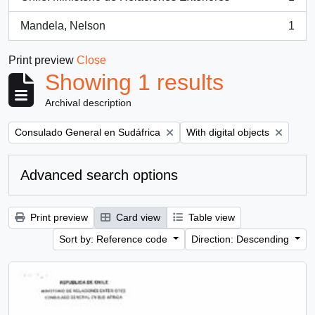
, 1 results
Mandela, Nelson
1
, 1 results
Print preview
Close
Showing 1 results
Archival description
Remove filter:
Remove filter:
Consulado General en Sudáfrica
With digital objects
Advanced search options
Print preview
Card view
Table view
Sort by: Reference code
Direction: Descending