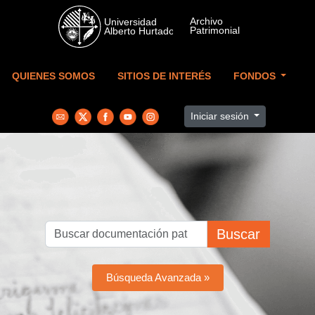
Skip to main content
QUIENES SOMOS
SITIOS DE INTERÉS
FONDOS
Iniciar sesión
Buscar
Búsqueda Avanzada »