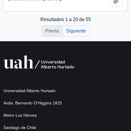
Añadi
Resultados 1 a 20 de 55
Previa
Siguiente
Universidad Alberto Hurtado
Avda. Bernardo O’Higgins 1825
Metro Los Héroes
Santiago de Chile