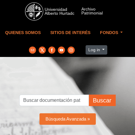
Skip to main content
QUIENES SOMOS
SITIOS DE INTERÉS
FONDOS
Log in
Buscar
Búsqueda Avanzada »