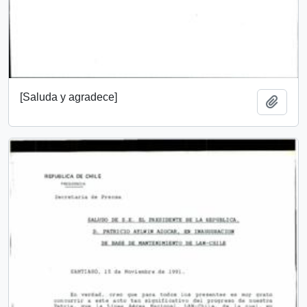
[Saluda y agradece]
Añadi