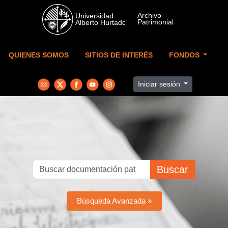
Skip to main content
QUIENES SOMOS
SITIOS DE INTERÉS
FONDOS
Iniciar sesión
Buscar
Búsqueda Avanzada »