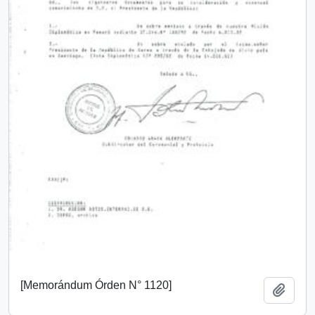
[Memorándum Órden N° 1120]
Añadi