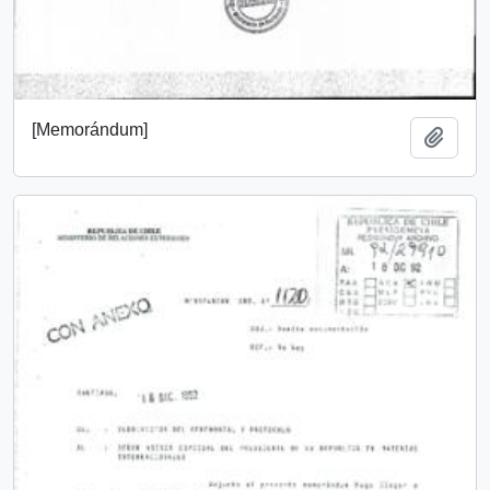
[Memorándum]
Añadi