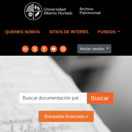
Skip to main content
QUIENES SOMOS
SITIOS DE INTERÉS
FONDOS
Iniciar sesión
Buscar
Búsqueda Avanzada »