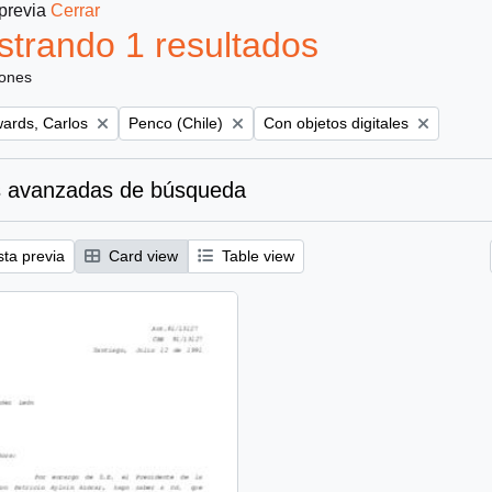
 previa
Cerrar
trando 1 resultados
iones
Remove filter:
Remove filter:
ards, Carlos
Penco (Chile)
Con objetos digitales
 avanzadas de búsqueda
sta previa
Card view
Table view