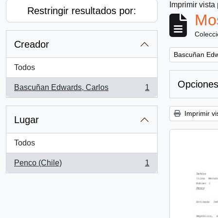
Imprimir vista
Restringir resultados por:
Mos
Colecc
Creador
Remove filter:
Bascuñan Edw
Todos
Opciones
Bascuñan Edwards, Carlos
1
, 1 resultados
Imprimir vi
Lugar
Todos
Penco (Chile)
1
, 1 resultados