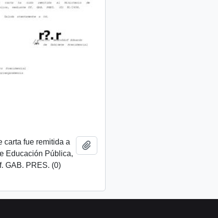
 carta fue remitida a
Añadir al portapapeles
de Educación Pública,
f. GAB. PRES. (0)