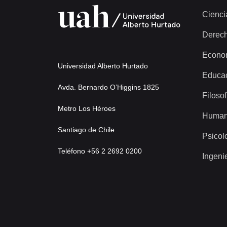
Cienci
Derec
Econo
Universidad Alberto Hurtado
Educa
Avda. Bernardo O’Higgins 1825
Filosof
Metro Los Héroes
Human
Santiago de Chile
Psicol
Teléfono +56 2 2692 0200
Ingeni