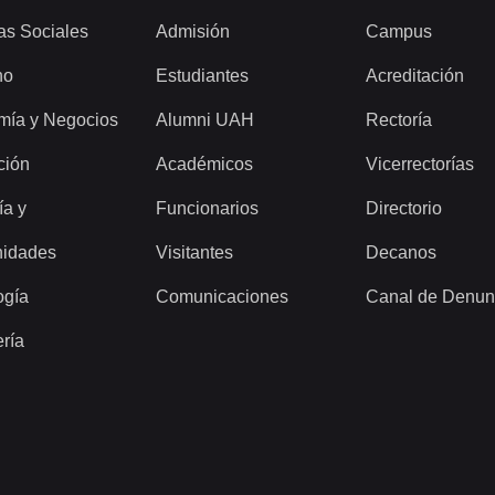
as Sociales
Admisión
Campus
ho
Estudiantes
Acreditación
mía y Negocios
Alumni UAH
Rectoría
ción
Académicos
Vicerrectorías
ía y
Funcionarios
Directorio
idades
Visitantes
Decanos
ogía
Comunicaciones
Canal de Denun
ería