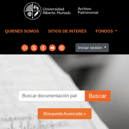
Skip to main content
QUIENES SOMOS
SITIOS DE INTERÉS
FONDOS
Iniciar sesión
Buscar
Búsqueda Avanzada »