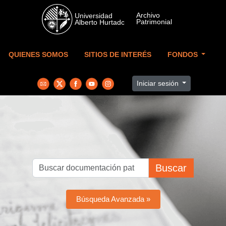
Skip to main content
QUIENES SOMOS
SITIOS DE INTERÉS
FONDOS
Iniciar sesión
Buscar
Búsqueda Avanzada »