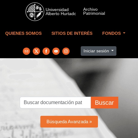
Skip to main content
QUIENES SOMOS
SITIOS DE INTERÉS
FONDOS
Iniciar sesión
Buscar
Búsqueda Avanzada »