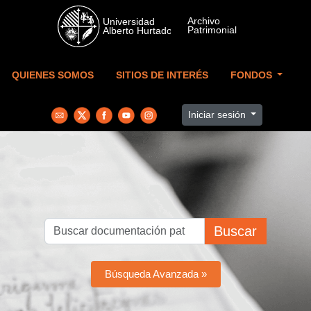
Skip to main content
QUIENES SOMOS
SITIOS DE INTERÉS
FONDOS
Iniciar sesión
Buscar
Búsqueda Avanzada »