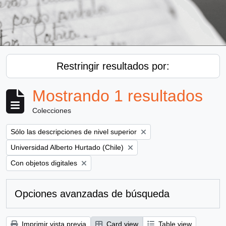
Restringir resultados por:
Mostrando 1 resultados
Colecciones
Remove filter:
Sólo las descripciones de nivel superior
Remove filter:
Universidad Alberto Hurtado (Chile)
Remove filter:
Con objetos digitales
Opciones avanzadas de búsqueda
Imprimir vista previa
Card view
Table view