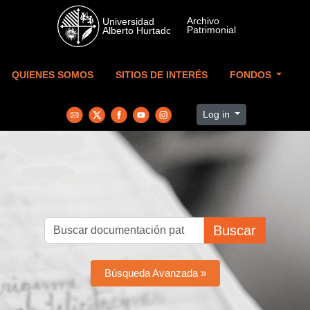
Skip to main content
QUIENES SOMOS
SITIOS DE INTERÉS
FONDOS
Log in
Buscar
Búsqueda Avanzada »