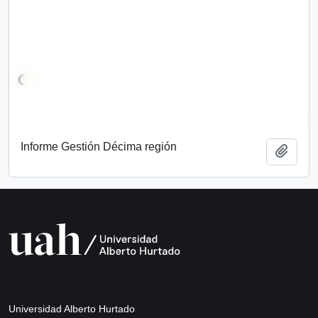
Informe Gestión Décima región
Add t
Universidad Alberto Hurtado