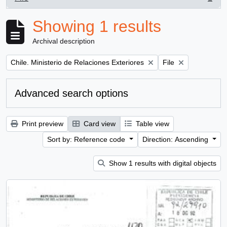
, 1 results
Showing 1 results
Archival description
Remove filter:
Remove filter:
Chile. Ministerio de Relaciones Exteriores
File
Advanced search options
Print preview
Card view
Table view
Sort by: Reference code
Direction: Ascending
Show 1 results with digital objects