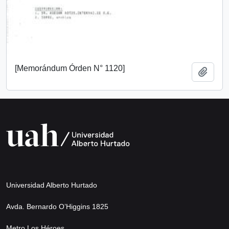
[Memorándum Órden N° 1120]
Add t
Universidad Alberto Hurtado
Avda. Bernardo O’Higgins 1825
Metro Los Héroes