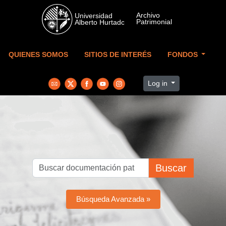
Skip to main content
QUIENES SOMOS
SITIOS DE INTERÉS
FONDOS
Log in
Buscar
Búsqueda Avanzada »