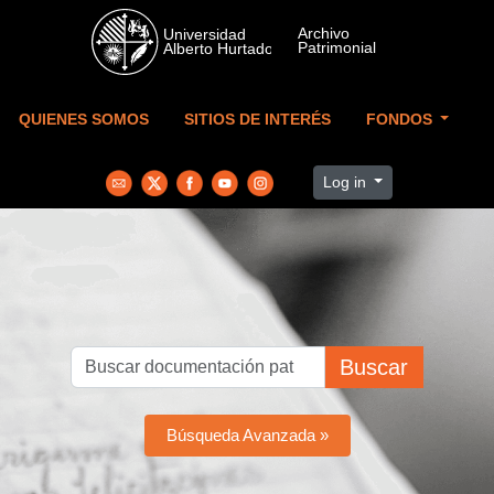
Skip to main content
QUIENES SOMOS
SITIOS DE INTERÉS
FONDOS
Log in
Buscar
Búsqueda Avanzada »