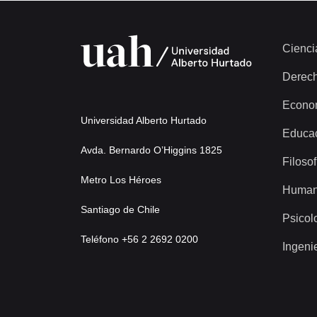
Cienci
Derec
Econo
Universidad Alberto Hurtado
Educa
Avda. Bernardo O’Higgins 1825
Filosof
Metro Los Héroes
Human
Santiago de Chile
Psicol
Teléfono +56 2 2692 0200
Ingeni