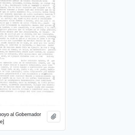
apoyo al Gobernador
Add to clipboard
e]