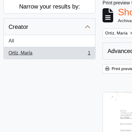
Print preview
Narrow your results by:
Sho
Archiva
Creator
Remove filter:
Ortíz, María
All
Advanced
Ortíz, María
1
, 1 results
Print previ