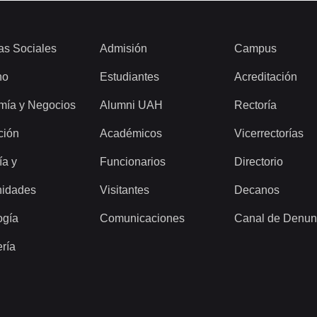
as Sociales
Admisión
Campus
ho
Estudiantes
Acreditación
mía y Negocios
Alumni UAH
Rectoría
ción
Académicos
Vicerrectorías
ía y
Funcionarios
Directorio
idades
Visitantes
Decanos
ogía
Comunicaciones
Canal de Denun
ería