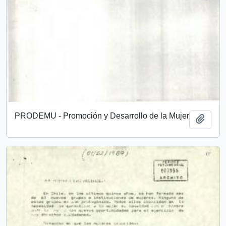
PRODEMU - Promoción y Desarrollo de la Mujer
Añadi