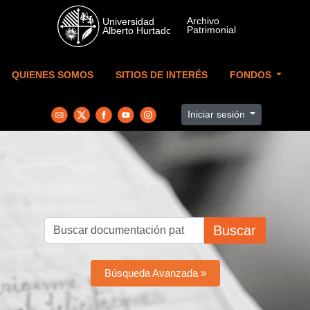
Skip to main content
QUIENES SOMOS
SITIOS DE INTERÉS
FONDOS
Iniciar sesión
Buscar
Búsqueda Avanzada »