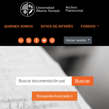
Skip to main content
QUIENES SOMOS
SITIOS DE INTERÉS
FONDOS
Iniciar sesión
Buscar
Búsqueda Avanzada »