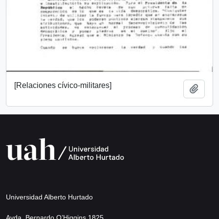
[Relaciones cívico-militares]
Añadi
Universidad Alberto Hurtado
Avda. Bernardo O’Higgins 1825