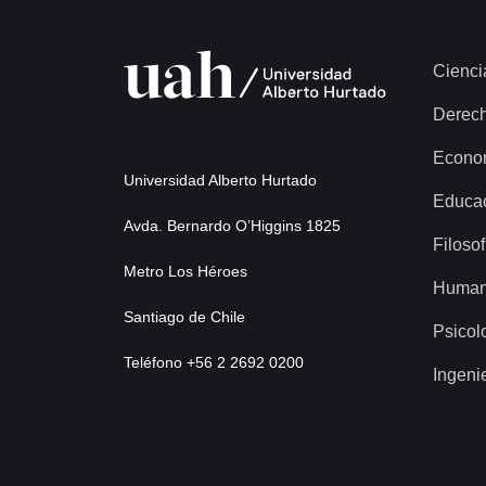
Cienci
Derec
Econo
Universidad Alberto Hurtado
Educa
Avda. Bernardo O’Higgins 1825
Filosof
Metro Los Héroes
Human
Santiago de Chile
Psicol
Teléfono +56 2 2692 0200
Ingeni