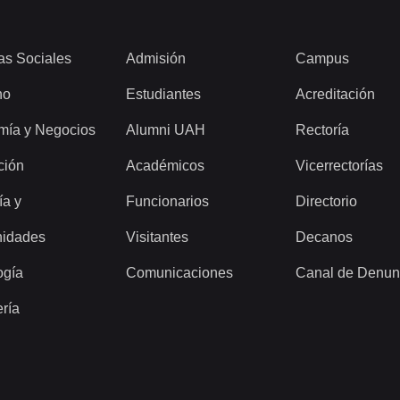
as Sociales
Admisión
Campus
ho
Estudiantes
Acreditación
mía y Negocios
Alumni UAH
Rectoría
ción
Académicos
Vicerrectorías
ía y
Funcionarios
Directorio
idades
Visitantes
Decanos
ogía
Comunicaciones
Canal de Denun
ería