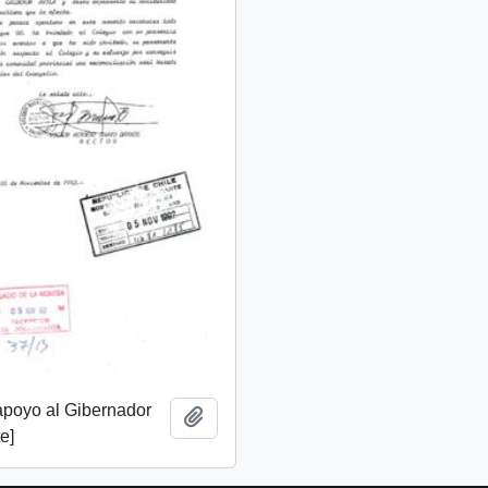
apoyo al Gibernador
Añadir al portapapeles
e]