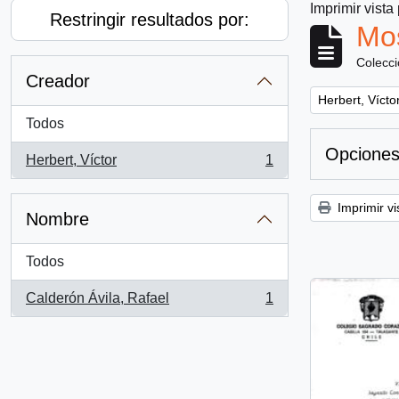
Imprimir vista
Restringir resultados por:
Mos
Colecc
Creador
Remove filter:
Herbert, Vícto
Todos
Opciones
Herbert, Víctor
1
, 1 resultados
Imprimir vi
Nombre
Todos
Calderón Ávila, Rafael
1
, 1 resultados