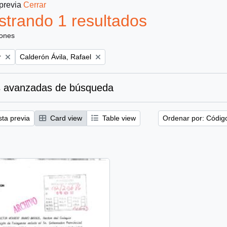
 previa
Cerrar
trando 1 resultados
iones
Remove filter:
r
Calderón Ávila, Rafael
 avanzadas de búsqueda
sta previa
Card view
Table view
Ordenar por: Códig