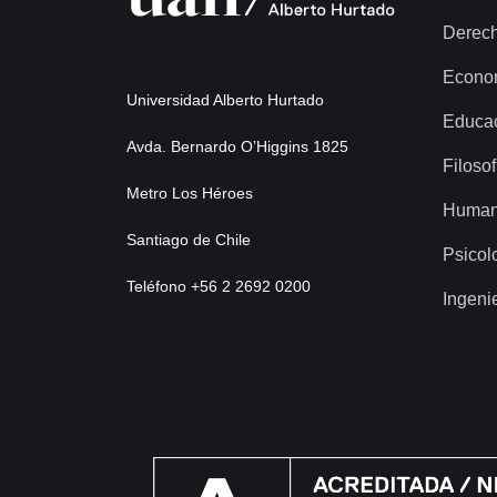
Derec
Econo
Universidad Alberto Hurtado
Educa
Avda. Bernardo O’Higgins 1825
Filosof
Metro Los Héroes
Human
Santiago de Chile
Psicol
Teléfono +56 2 2692 0200
Ingeni