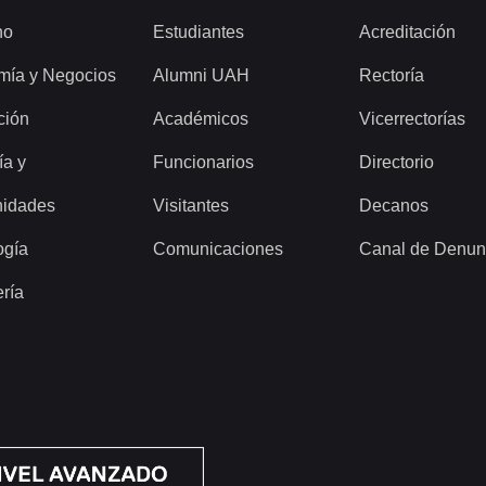
ho
Estudiantes
Acreditación
mía y Negocios
Alumni UAH
Rectoría
ción
Académicos
Vicerrectorías
ía y
Funcionarios
Directorio
idades
Visitantes
Decanos
ogía
Comunicaciones
Canal de Denun
ería