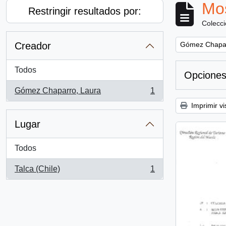
Mos
Restringir resultados por:
Colecc
Remove filter:
Creador
Gómez Chapar
Todos
Opciones
Gómez Chaparro, Laura
1
, 1 resultados
Imprimir vi
Lugar
Todos
Talca (Chile)
1
, 1 resultados