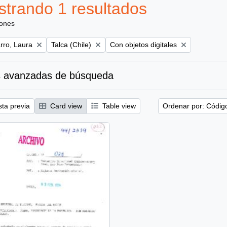
trando 1 resultados
iones
Remove filter:
Remove filter:
ro, Laura
Talca (Chile)
Con objetos digitales
 avanzadas de búsqueda
sta previa
Card view
Table view
Ordenar por: Códig