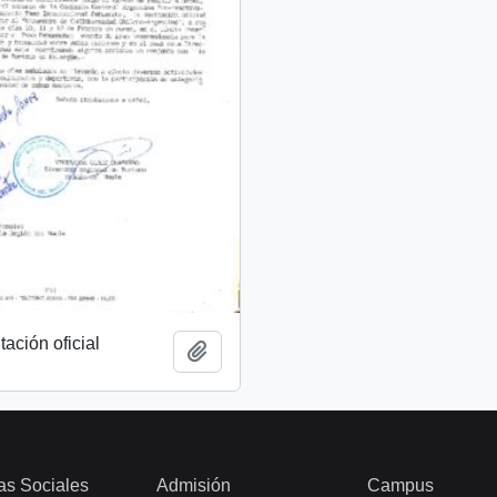
tación oficial
Añadir al portapapeles
as Sociales
Admisión
Campus