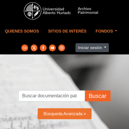
Skip to main content
QUIENES SOMOS
SITIOS DE INTERÉS
FONDOS
Iniciar sesión
Buscar
Búsqueda Avanzada »