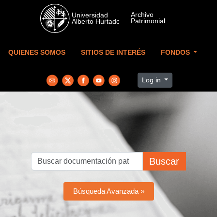
Skip to main content
QUIENES SOMOS
SITIOS DE INTERÉS
FONDOS
Log in
Buscar
Búsqueda Avanzada »