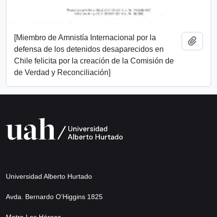
[Miembro de Amnistía Internacional por la
Add t
defensa de los detenidos desaparecidos en
Chile felicita por la creación de la Comisión de
de Verdad y Reconciliación]
Universidad Alberto Hurtado
Avda. Bernardo O’Higgins 1825
Metro Los Héroes