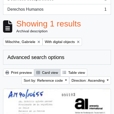
, 1 results
Derechos Humanos
1
, 1 results
Showing 1 results
Archival description
Remove filter:
Remove filter:
Milschhe, Gabriele
With digital objects
Advanced search options
Print preview
Card view
Table view
Sort by: Reference code
Direction: Ascending