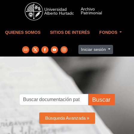
Skip to main content
QUIENES SOMOS
SITIOS DE INTERÉS
FONDOS
Iniciar sesión
Buscar
Búsqueda Avanzada »