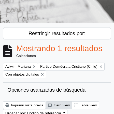
Restringir resultados por:
Mostrando 1 resultados
Colecciones
Remove filter:
Remove filter:
Aylwin, Mariana
Partido Demócrata Cristiano (Chile)
Remove filter:
Con objetos digitales
Opciones avanzadas de búsqueda
Imprimir vista previa
Card view
Table view
Ordenar por: Código de referencia