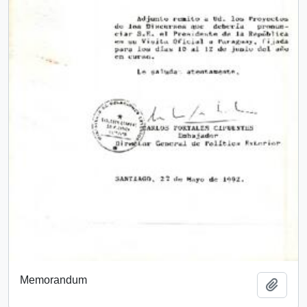
Memorandum
Añadi