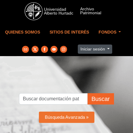
Skip to main content
QUIENES SOMOS
SITIOS DE INTERÉS
FONDOS
Iniciar sesión
Buscar
Búsqueda Avanzada »