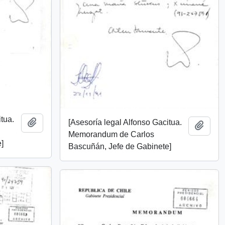
itua.
[Asesoría legal Alfonso Gacitua.
Añadir al portapapeles
Añadi
Memorandum de Carlos
]
Bascuñán, Jefe de Gabinete]