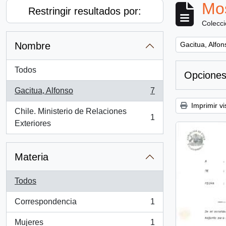
Mos
Restringir resultados por:
Colecc
Remove filter:
Nombre
Gacitua, Alfon
Todos
Opciones
Gacitua, Alfonso
7
, 7 resultados
Imprimir vi
Chile. Ministerio de Relaciones
1
, 1 resultados
Exteriores
Materia
Todos
Correspondencia
1
, 1 resultados
Mujeres
1