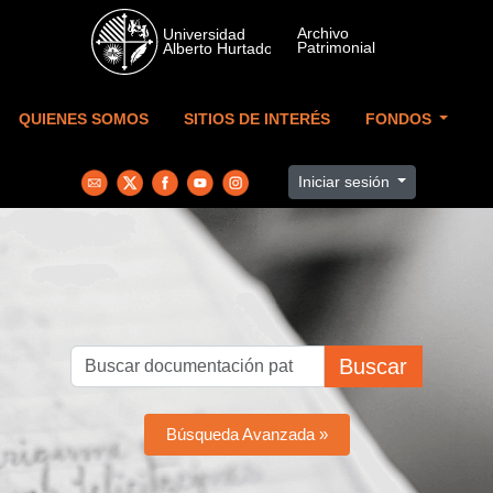
Skip to main content
QUIENES SOMOS
SITIOS DE INTERÉS
FONDOS
Iniciar sesión
Buscar
Búsqueda Avanzada »