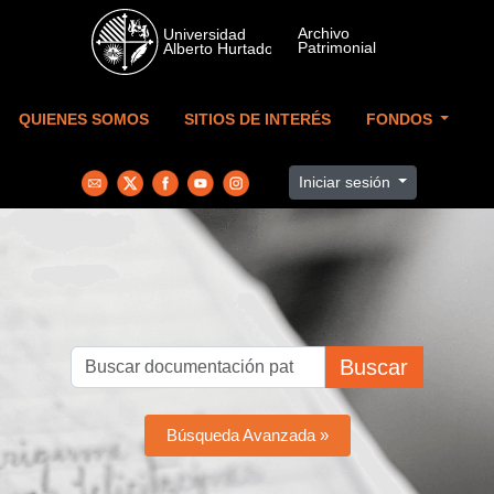
Skip to main content
QUIENES SOMOS
SITIOS DE INTERÉS
FONDOS
Iniciar sesión
Buscar
Búsqueda Avanzada »