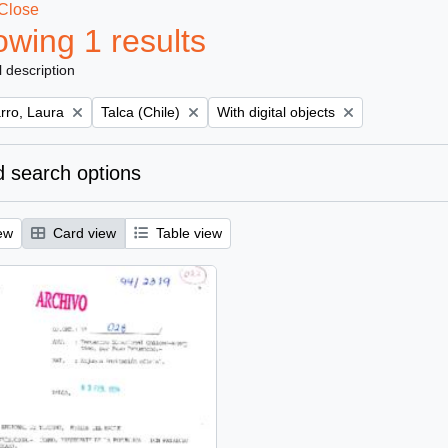
Close
wing 1 results
l description
Remove filter:
Remove filter:
ro, Laura
Talca (Chile)
With digital objects
 search options
ew
Card view
Table view