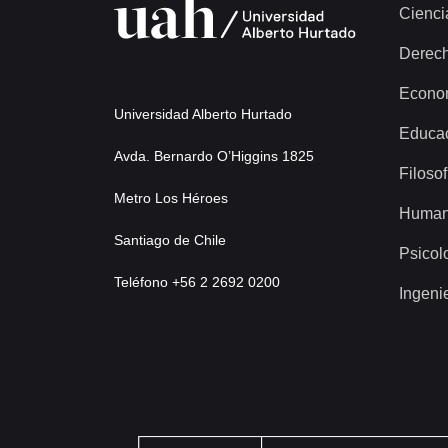
Cienci
Derec
Econo
Universidad Alberto Hurtado
Educa
Avda. Bernardo O’Higgins 1825
Filosof
Metro Los Héroes
Human
Santiago de Chile
Psicol
Teléfono +56 2 2692 0200
Ingeni