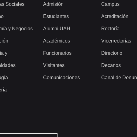
as Sociales
Admisión
Campus
ho
Estudiantes
Acreditación
mía y Negocios
Alumni UAH
Rectoría
ción
Académicos
Vicerrectorías
ía y
Funcionarios
Directorio
idades
Visitantes
Decanos
ogía
Comunicaciones
Canal de Denun
ería