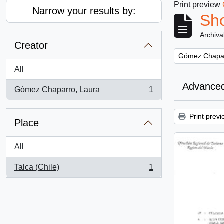
Print preview
Narrow your results by:
Sho
Archiva
Creator
Remove filter:
Gómez Chapar
All
Advanced
Gómez Chaparro, Laura
1
, 1 results
Print previ
Place
All
Talca (Chile)
1
, 1 results