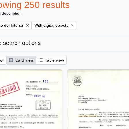
wing 250 results
l description
Remove filter:
io del Interior
With digital objects
 search options
ew
Card view
Table view