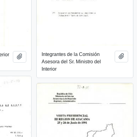
Integrantes de la Comisión
erior
Add t
Add to clipboard
Asesora del Sr. Ministro del
Interior