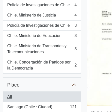
Policía de Investigaciones de Chile
4
, 4 results
Chile. Ministerio de Justicia
4
, 4 results
Policía de Investigaciones de Chile
3
, 3 results
Chile. Ministerio de Educación
3
, 3 results
Chile. Ministerio de Transportes y
3
, 3 results
Telecomunicaciones.
Chile. Concertación de Partidos por
2
, 2 results
la Democracia
Place
All
Santiago (Chile : Ciudad)
121
, 121 results