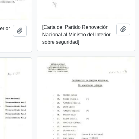
[Carta del Partido Renovación
erior
Add t
Add to clipboard
Nacional al Ministro del Interior
sobre seguridad]