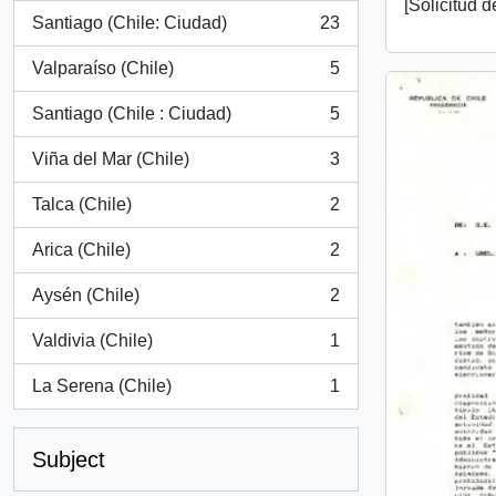
[Solicitud 
Santiago (Chile: Ciudad)
23
, 23 results
Valparaíso (Chile)
5
, 5 results
Santiago (Chile : Ciudad)
5
, 5 results
Viña del Mar (Chile)
3
, 3 results
Talca (Chile)
2
, 2 results
Arica (Chile)
2
, 2 results
Aysén (Chile)
2
, 2 results
Valdivia (Chile)
1
, 1 results
La Serena (Chile)
1
, 1 results
Subject