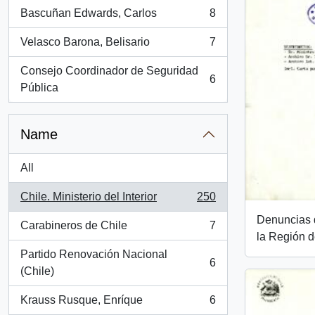
Bascuñan Edwards, Carlos
8
, 8 results
Velasco Barona, Belisario
7
, 7 results
Consejo Coordinador de Seguridad
6
, 6 results
Pública
Name
All
Chile. Ministerio del Interior
250
, 250 results
Denuncias d
Carabineros de Chile
7
, 7 results
la Región d
Partido Renovación Nacional
6
, 6 results
(Chile)
Krauss Rusque, Enríque
6
, 6 results