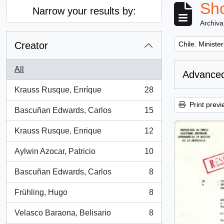
Sho
Narrow your results by:
Archiva
Remove filter:
Creator
Chile. Minister
All
Advanced
Krauss Rusque, Enríque
28
, 28 results
Print previ
Bascuñan Edwards, Carlos
15
, 15 results
Krauss Rusque, Enrique
12
, 12 results
Aylwin Azocar, Patricio
10
, 10 results
Bascuñan Edwards, Carlos
8
, 8 results
Frühling, Hugo
8
, 8 results
Velasco Baraona, Belisario
8
, 8 results