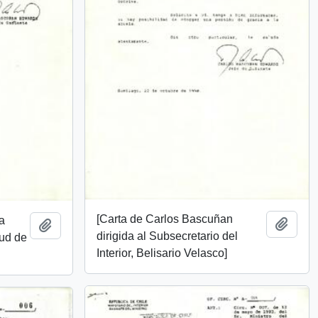
[Carta de Carlos Bascuñan
a
Add t
Add to clipboard
dirigida al Subsecretario del
tud de
Interior, Belisario Velasco]