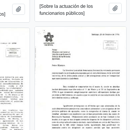
[Sobre la actuación de los
Add t
Add to clipboard
funcionarios públicos]
os]