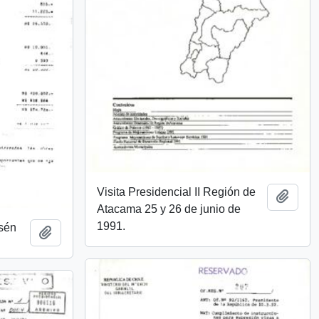
Visita Presidencial II Región de
Add t
Atacama 25 y 26 de junio de
1991.
ysén
Add to clipboard