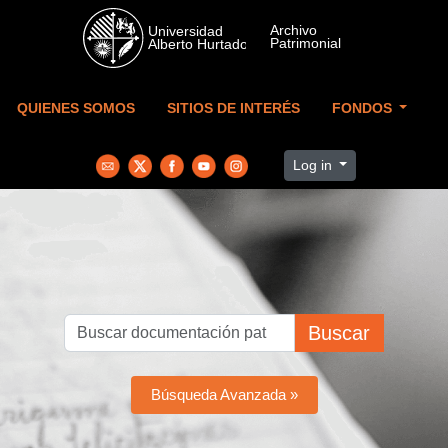
Skip to main content
QUIENES SOMOS
SITIOS DE INTERÉS
FONDOS
Log in
Buscar
Búsqueda Avanzada »