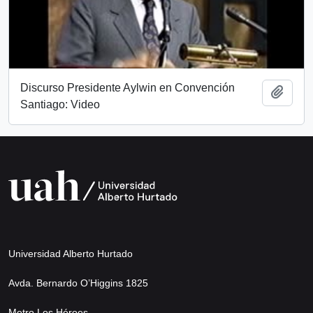
Discurso Presidente Aylwin en Convención
Add t
Santiago: Video
Universidad Alberto Hurtado
Avda. Bernardo O’Higgins 1825
Metro Los Héroes