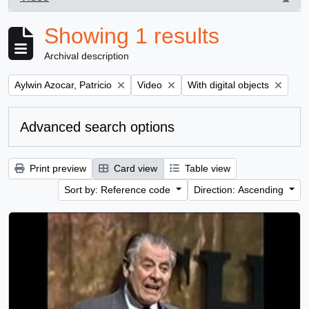
, 1 results
Showing 1 results
Archival description
Remove filter:
Remove filter:
Remove filter:
Aylwin Azocar, Patricio
Video
With digital objects
Advanced search options
Print preview
Card view
Table view
Sort by: Reference code
Direction: Ascending