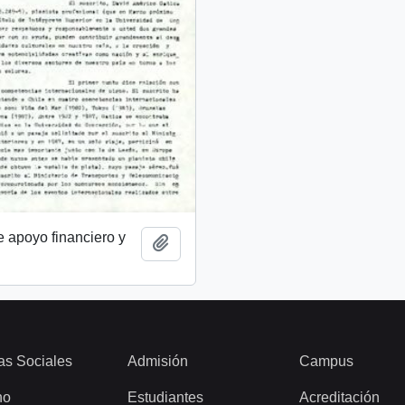
de apoyo financiero y
Add to clipboard
as Sociales
Admisión
Campus
ho
Estudiantes
Acreditación