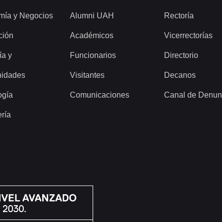
mía y Negocios
Alumni UAH
Rectoría
ción
Académicos
Vicerrectorías
ía y
Funcionarios
Directorio
idades
Visitantes
Decanos
ogía
Comunicaciones
Canal de Denun
ería