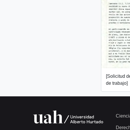
[Solicitud 
de trabajo]
Cienci
Derec