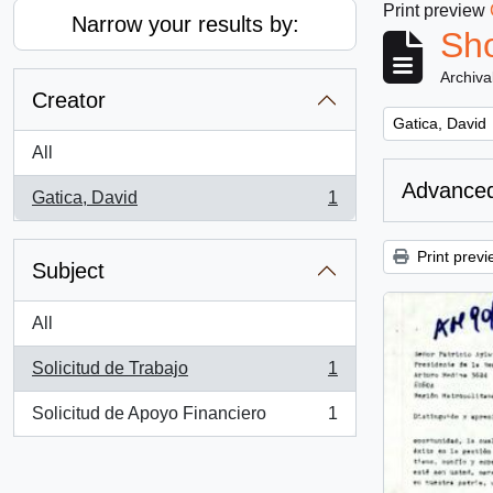
Print preview
Narrow your results by:
Sho
Archiva
Creator
Remove filter:
Gatica, David
All
Advanced
Gatica, David
1
, 1 results
Print previ
Subject
All
Solicitud de Trabajo
1
, 1 results
Solicitud de Apoyo Financiero
1
, 1 results