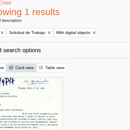
Close
wing 1 results
l description
Remove filter:
Remove filter:
Solicitud de Trabajo
With digital objects
 search options
ew
Card view
Table view