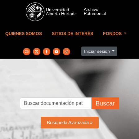
Skip to main content
QUIENES SOMOS
SITIOS DE INTERÉS
FONDOS
Iniciar sesión
Buscar
Búsqueda Avanzada »