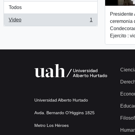
Todos
Presidente 
Video
1
ceremonia 
, 1 resultados
Condecorac
Ejercito : v
Cienci
Derec
Econo
Universidad Alberto Hurtado
Educa
Avda. Bernardo O’Higgins 1825
Filosof
Metro Los Héroes
Human