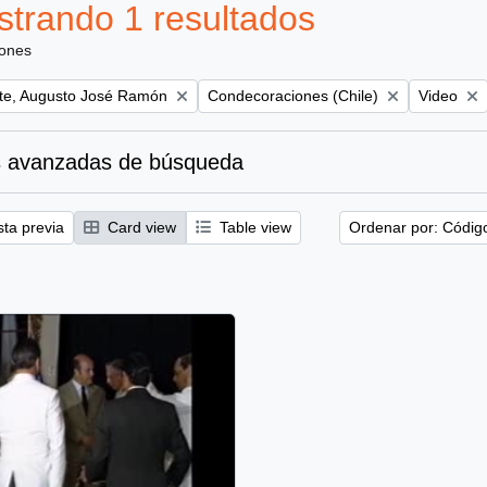
trando 1 resultados
iones
Remove filter:
Remove fil
te, Augusto José Ramón
Condecoraciones (Chile)
Video
 avanzadas de búsqueda
sta previa
Card view
Table view
Ordenar por: Códig