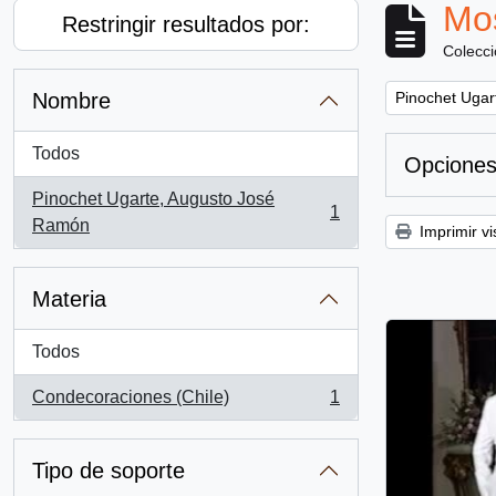
Mos
Restringir resultados por:
Colecc
Remove filter:
Nombre
Pinochet Ugar
Todos
Opciones
Pinochet Ugarte, Augusto José
1
, 1 resultados
Ramón
Imprimir vi
Materia
Todos
Condecoraciones (Chile)
1
, 1 resultados
Tipo de soporte