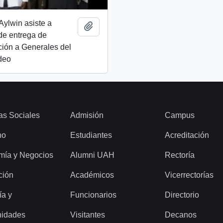
Aylwin asiste a
Añadir al portapapeles
de entrega de
ión a Generales del
ideo
as Sociales
Admisión
Campus
ho
Estudiantes
Acreditación
mía y Negocios
Alumni UAH
Rectoría
ción
Académicos
Vicerrectorías
ía y
Funcionarios
Directorio
idades
Visitantes
Decanos