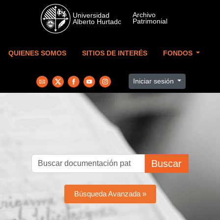
Skip to main content
QUIENES SOMOS
SITIOS DE INTERÉS
FONDOS
Iniciar sesión
Buscar
Búsqueda Avanzada »