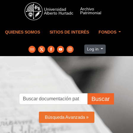
Skip to main content
QUIENES SOMOS
SITIOS DE INTERÉS
FONDOS
Log in
Buscar
Búsqueda Avanzada »