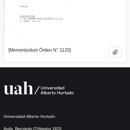
[Memorándum Órden N° 1120]
Añadi
Universidad Alberto Hurtado
Avda. Bernardo O’Higgins 1825