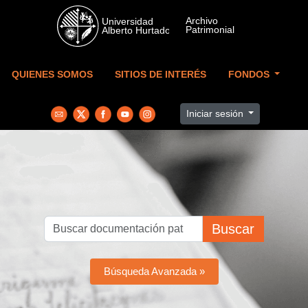
Skip to main content
QUIENES SOMOS
SITIOS DE INTERÉS
FONDOS
Iniciar sesión
Buscar
Búsqueda Avanzada »