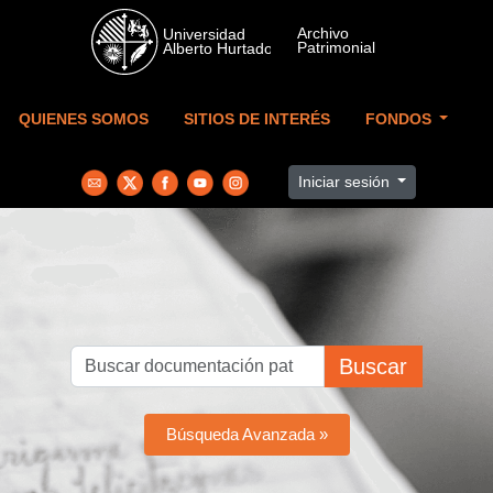
Skip to main content
QUIENES SOMOS
SITIOS DE INTERÉS
FONDOS
Iniciar sesión
Buscar
Búsqueda Avanzada »