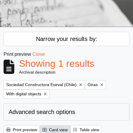
Narrow your results by:
Print preview
Close
Showing 1 results
Archival description
Remove filter:
Remove filter:
Sociedad Constructora Eseval (Chile)
Giras
Remove filter:
With digital objects
Advanced search options
Print preview
Card view
Table view