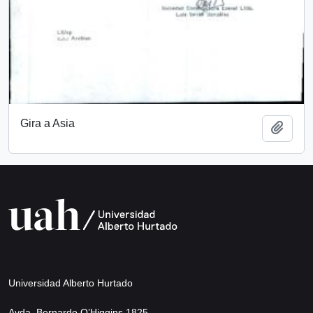
Gira a Asia
Add t
Universidad Alberto Hurtado
Avda. Bernardo O’Higgins 1825