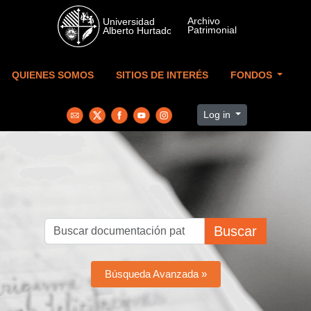
Skip to main content
QUIENES SOMOS
SITIOS DE INTERÉS
FONDOS
Log in
Buscar
Búsqueda Avanzada »