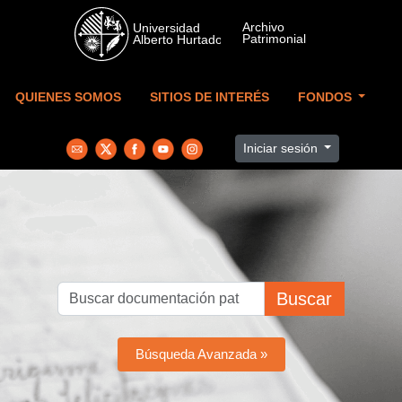
Skip to main content
QUIENES SOMOS
SITIOS DE INTERÉS
FONDOS
Iniciar sesión
Buscar
Búsqueda Avanzada »