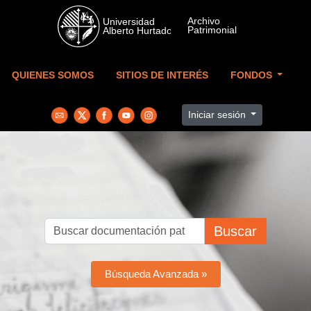
Skip to main content
QUIENES SOMOS
SITIOS DE INTERÉS
FONDOS
Iniciar sesión
Buscar
Búsqueda Avanzada »