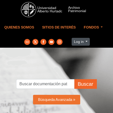
Skip to main content
QUIENES SOMOS
SITIOS DE INTERÉS
FONDOS
Log in
Buscar
Búsqueda Avanzada »