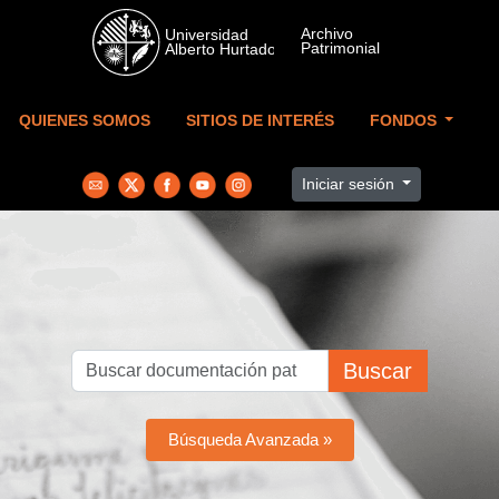
Skip to main content
QUIENES SOMOS
SITIOS DE INTERÉS
FONDOS
Iniciar sesión
Buscar
Búsqueda Avanzada »