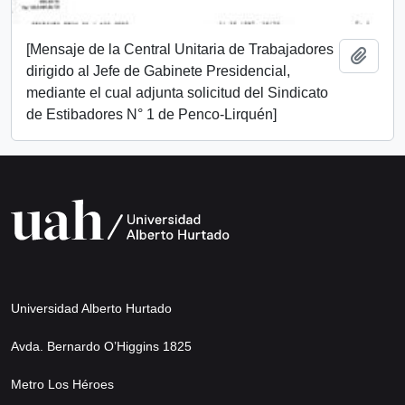
[Mensaje de la Central Unitaria de Trabajadores
Añadi
dirigido al Jefe de Gabinete Presidencial,
mediante el cual adjunta solicitud del Sindicato
de Estibadores N° 1 de Penco-Lirquén]
Universidad Alberto Hurtado
Avda. Bernardo O’Higgins 1825
Metro Los Héroes