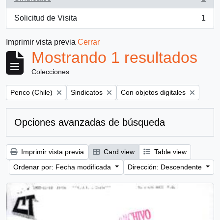
, 1 resultados
Solicitud de Visita
1
, 1 resultados
Imprimir vista previa
Cerrar
Mostrando 1 resultados
Colecciones
Remove filter:
Remove filter:
Remove filter:
Penco (Chile)
Sindicatos
Con objetos digitales
Opciones avanzadas de búsqueda
Imprimir vista previa
Card view
Table view
Ordenar por: Fecha modificada
Dirección: Descendente