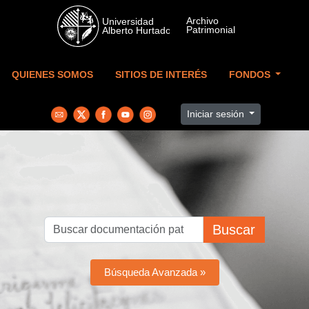
Skip to main content
QUIENES SOMOS
SITIOS DE INTERÉS
FONDOS
Iniciar sesión
Buscar
Búsqueda Avanzada »