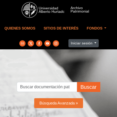
Skip to main content
QUIENES SOMOS
SITIOS DE INTERÉS
FONDOS
Iniciar sesión
Buscar
Búsqueda Avanzada »