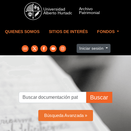
Skip to main content
QUIENES SOMOS
SITIOS DE INTERÉS
FONDOS
Iniciar sesión
Buscar
Búsqueda Avanzada »