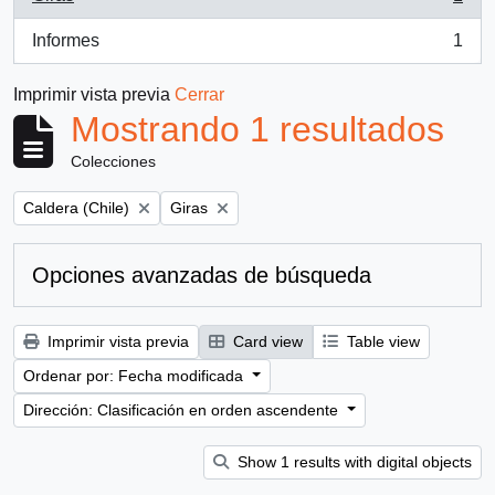
, 1 resultados
Informes
1
, 1 resultados
Imprimir vista previa
Cerrar
Mostrando 1 resultados
Colecciones
Remove filter:
Remove filter:
Caldera (Chile)
Giras
Opciones avanzadas de búsqueda
Imprimir vista previa
Card view
Table view
Ordenar por: Fecha modificada
Dirección: Clasificación en orden ascendente
Show 1 results with digital objects