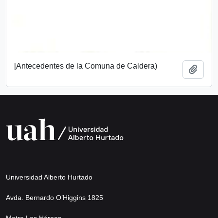
[Antecedentes de la Comuna de Caldera)
Añadi
Universidad Alberto Hurtado
Avda. Bernardo O’Higgins 1825
Metro Los Héroes