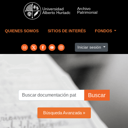
Skip to main content
QUIENES SOMOS
SITIOS DE INTERÉS
FONDOS
Iniciar sesión
Buscar
Búsqueda Avanzada »