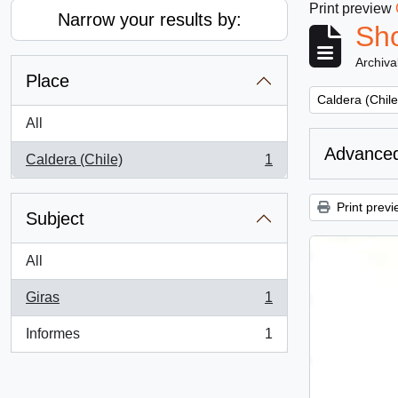
Print preview
Narrow your results by:
Sho
Archiva
Place
Remove filter:
Caldera (Chile
All
Advanced
Caldera (Chile)
1
, 1 results
Print previ
Subject
All
Giras
1
, 1 results
Informes
1
, 1 results