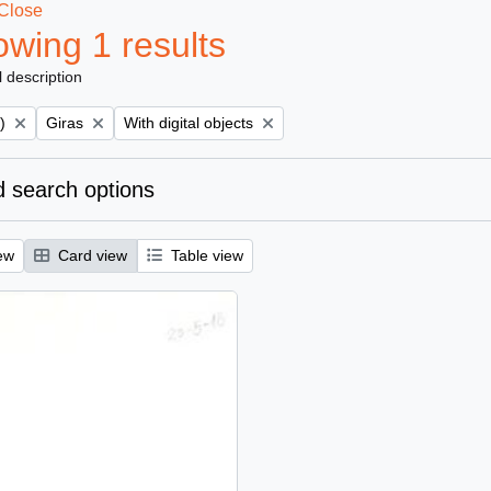
Close
wing 1 results
l description
Remove filter:
Remove filter:
)
Giras
With digital objects
 search options
ew
Card view
Table view