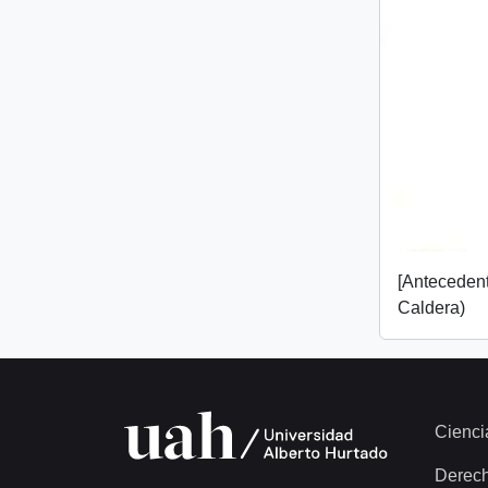
[Anteceden
Caldera)
Cienci
Derec