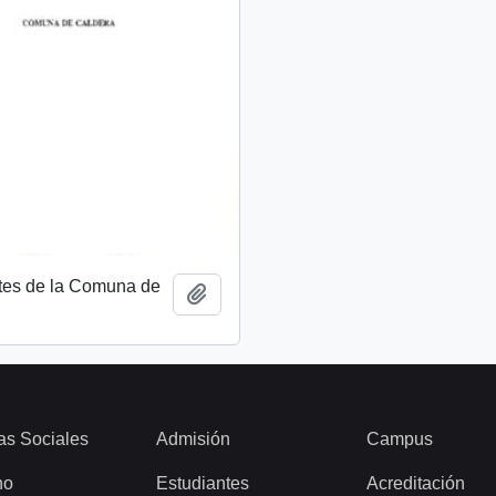
tes de la Comuna de
Add to clipboard
as Sociales
Admisión
Campus
ho
Estudiantes
Acreditación