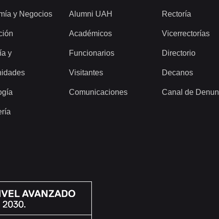
mía y Negocios
Alumni UAH
Rectoría
ción
Académicos
Vicerrectorías
ía y
Funcionarios
Directorio
idades
Visitantes
Decanos
ogía
Comunicaciones
Canal de Denun
ería