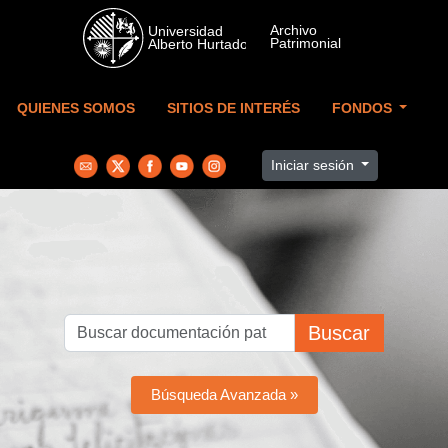
Skip to main content
QUIENES SOMOS
SITIOS DE INTERÉS
FONDOS
Iniciar sesión
Buscar
Búsqueda Avanzada »