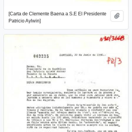
[Carta de Clemente Baena a S.E El Presidente
Añadi
Patricio Aylwin]