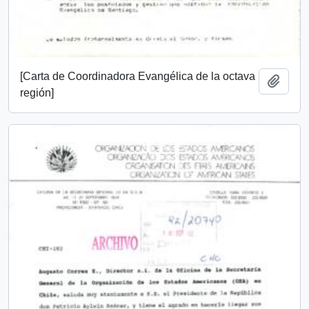
[Carta de Coordinadora Evangélica de la octava
Añadi
región]