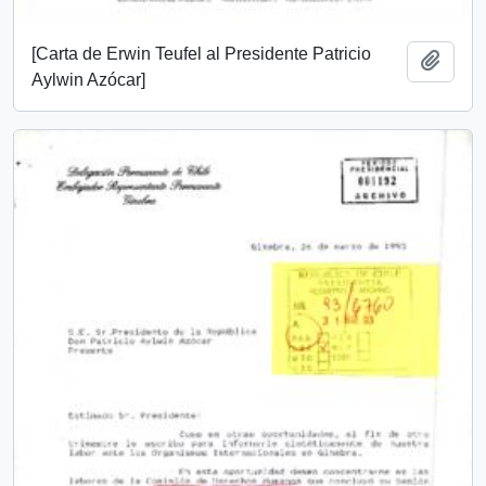
[Carta de Erwin Teufel al Presidente Patricio
Añadi
Aylwin Azócar]