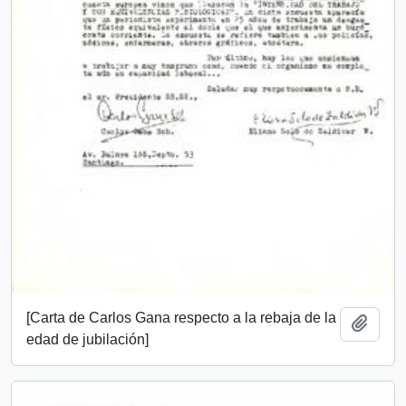
[Carta de Carlos Gana respecto a la rebaja de la
Añadi
edad de jubilación]