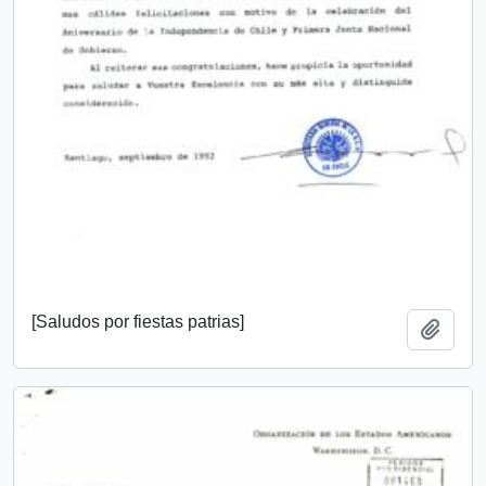
[Saludos por fiestas patrias]
Añadi