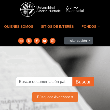
Skip to main content
QUIENES SOMOS
SITIOS DE INTERÉS
FONDOS
Iniciar sesión
Buscar
Búsqueda Avanzada »