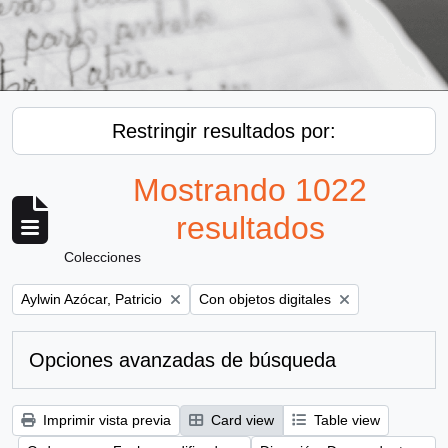
Restringir resultados por:
Mostrando 1022
resultados
Colecciones
Remove filter:
Remove filter:
Aylwin Azócar, Patricio
Con objetos digitales
Opciones avanzadas de búsqueda
Imprimir vista previa
Card view
Table view