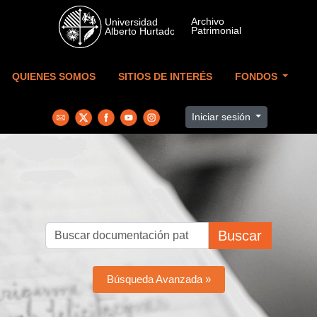
Skip to main content
QUIENES SOMOS
SITIOS DE INTERÉS
FONDOS
Iniciar sesión
Buscar
Búsqueda Avanzada »