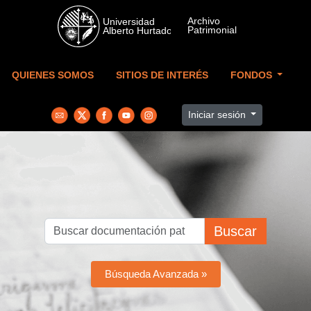
Skip to main content
QUIENES SOMOS
SITIOS DE INTERÉS
FONDOS
Iniciar sesión
Buscar
Búsqueda Avanzada »