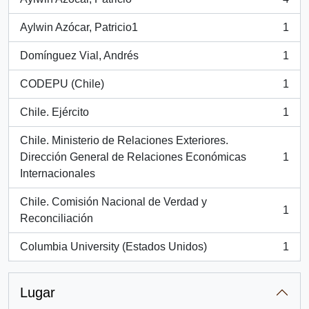
, 4 resultados
Aylwin Azócar, Patricio1
1
, 1 resultados
Domínguez Vial, Andrés
1
, 1 resultados
CODEPU (Chile)
1
, 1 resultados
Chile. Ejército
1
, 1 resultados
Chile. Ministerio de Relaciones Exteriores.
Dirección General de Relaciones Económicas
1
, 1 resultados
Internacionales
Chile. Comisión Nacional de Verdad y
1
, 1 resultados
Reconciliación
Columbia University (Estados Unidos)
1
, 1 resultados
Lugar