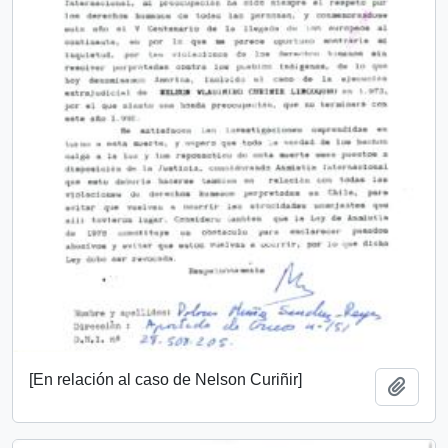
[En relación al caso de Nelson Curiñir]
Añadi