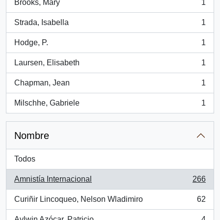
Brooks, Mary
1
, 1 resultados
Strada, Isabella
1
, 1 resultados
Hodge, P.
1
, 1 resultados
Laursen, Elisabeth
1
, 1 resultados
Chapman, Jean
1
, 1 resultados
Milschhe, Gabriele
1
, 1 resultados
Nombre
Todos
Amnistía Internacional
266
, 266 resultados
Curiñir Lincoqueo, Nelson Wladimiro
62
, 62 resultados
Aylwin Azócar, Patricio
4