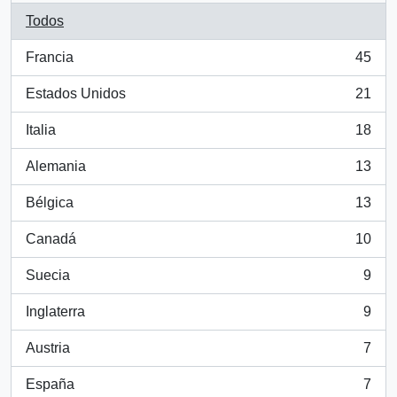
Todos
Francia
45
, 45 resultados
Estados Unidos
21
, 21 resultados
Italia
18
, 18 resultados
Alemania
13
, 13 resultados
Bélgica
13
, 13 resultados
Canadá
10
, 10 resultados
Suecia
9
, 9 resultados
Inglaterra
9
, 9 resultados
Austria
7
, 7 resultados
España
7
, 7 resultados