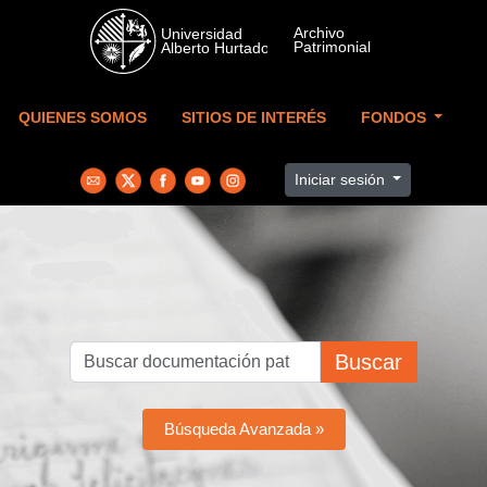
Skip to main content
QUIENES SOMOS
SITIOS DE INTERÉS
FONDOS
Iniciar sesión
Buscar
Búsqueda Avanzada »