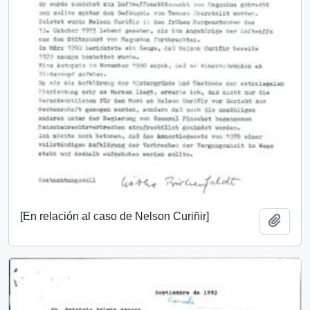
[En relación al caso de Nelson Curiñir]
Añadi